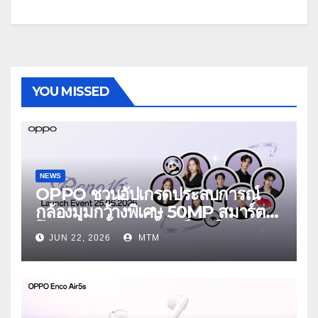
YOU MISSED
NEWS
OPPO ชวนอัปเกรดประสบการณ์
กล้องมุมกว้างพิเศษ 50MP สมาร์ต
โฟนเพื่อนซี้ เทรนดี้ทุกช็อต ใน
JUN 22, 2026
MTM
งาน OPPO Reno16 Series 5G
Launch Event 25 มิถุนายนนี้