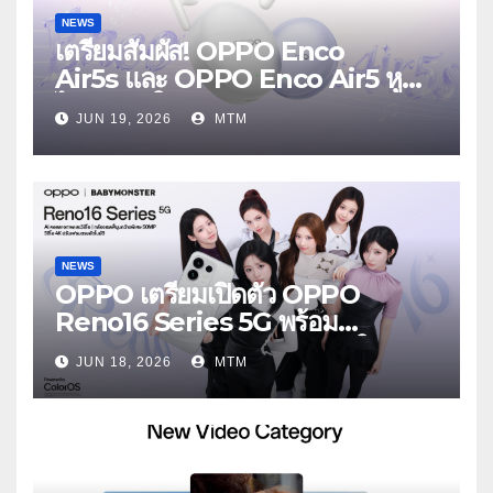
NEWS
เตรียมสัมผัส! OPPO Enco
Air5s และ OPPO Enco Air5 หูฟัง
ไร้สายรุ่นใหม่ล่าสุด มาพร้อมระบบ
JUN 19, 2026
MTM
ตัดเสียงรบกวน เบาสบายเหมือนไม่ได้
ใส่
NEWS
OPPO เตรียมเปิดตัว OPPO
Reno16 Series 5G พร้อม
ประกาศ BABYMONSTER ใน
JUN 18, 2026
MTM
ฐานะ Reno Girls ชวนสัมผัส
ประสบการณ์ถ่ายภาพมุมกว้างพิเศษที่
อัปเกรดไปอีกขั้น กับ 4 สี 4 เทรนดี้
สไตล์สุดป๊อป