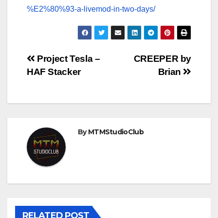
%E2%80%93-a-livemod-in-two-days/
Post
Project Tesla –
CREEPER by
HAF Stacker
Brian
navigation
By
MTMStudioClub
RELATED POST