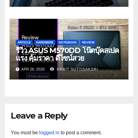
ARTICLE
HARDWARE
NOTEBOOK
REVIEW
รีวิว ASUS M570DD โน๊ตบุ๊คสเปค
แรง คุ้มราคา ดีไซน์สวย
APR 26, 2020
HARIT SUTTISAKSRI
Leave a Reply
You must be
logged in
to post a comment.