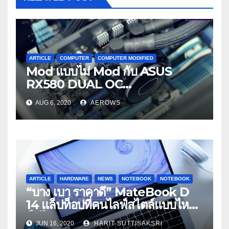
ARTICLE
COMPUTER
COMPUTER MODIFIED
Mod แบบไม่ Mod กับ ASUS
RX580 DUAL OC
4GB+COOLER MASTER
AUG 6, 2020
AEROWS
ML120R RGB
ARTICLE
HARDWARE
NEWS
NOTEBOOK
NOTEBOOK
“บาง เบา ราคาดี” MateBook D
14 แล็ปท็อปที่คนไลฟ์สไตล์แบบไหน
ก็มีได้
JUN 16, 2020
HARIT SUTTISAKSRI