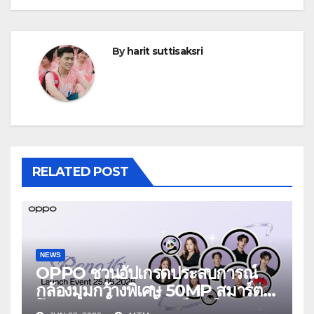
By
harit suttisaksri
RELATED POST
NEWS
OPPO ชวนอัปเกรดประสบการณ์
กล้องมุมกว้างพิเศษ 50MP สมาร์ต
โฟนเพื่อนซี้ เทรนดี้ทุกช็อต ใน