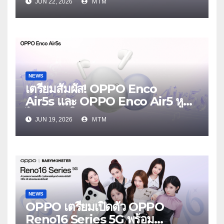
JUN 22, 2026
MTM
งาน OPPO Reno16 Series 5G
Launch Event 25 มิถุนายนนี้
NEWS
เตรียมสัมผัส! OPPO Enco
Air5s และ OPPO Enco Air5 หูฟัง
ไร้สายรุ่นใหม่ล่าสุด มาพร้อมระบบ
JUN 19, 2026
MTM
ตัดเสียงรบกวน เบาสบายเหมือนไม่ได้
ใส่
NEWS
OPPO เตรียมเปิดตัว OPPO
Reno16 Series 5G พร้อม