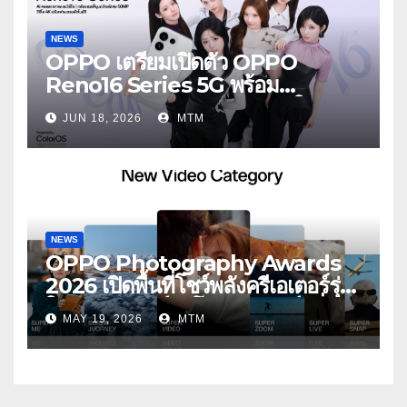
NEWS
OPPO เตรียมเปิดตัว OPPO
Reno16 Series 5G พร้อม
ประกาศ BABYMONSTER ใน
JUN 18, 2026
MTM
ฐานะ Reno Girls ชวนสัมผัส
ประสบการณ์ถ่ายภาพมุมกว้างพิเศษที่
อัปเกรดไปอีกขั้น กับ 4 สี 4 เทรนดี้
สไตล์สุดป๊อป
NEWS
OPPO Photography Awards
2026 เปิดพื้นที่โชว์พลังครีเอเตอร์รุ่น
ใหม่ รับเทรนด์วิดีโอคอนเทนต์ เพิ่ม
MAY 19, 2026
MTM
หมวด “Super Video” ครั้งแรก