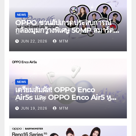
NEWS
OPPO ชวนอัปเกรดประสบการณ์
กล้องมุมกว้างพิเศษ 50MP สมาร์ต
โฟนเพื่อนซี้ เทรนดี้ทุกช็อต ใน
JUN 22, 2026
MTM
งาน OPPO Reno16 Series 5G
Launch Event 25 มิถุนายนนี้
NEWS
เตรียมสัมผัส! OPPO Enco
Air5s และ OPPO Enco Air5 หูฟัง
ไร้สายรุ่นใหม่ล่าสุด มาพร้อมระบบ
JUN 19, 2026
MTM
ตัดเสียงรบกวน เบาสบายเหมือนไม่ได้
ใส่