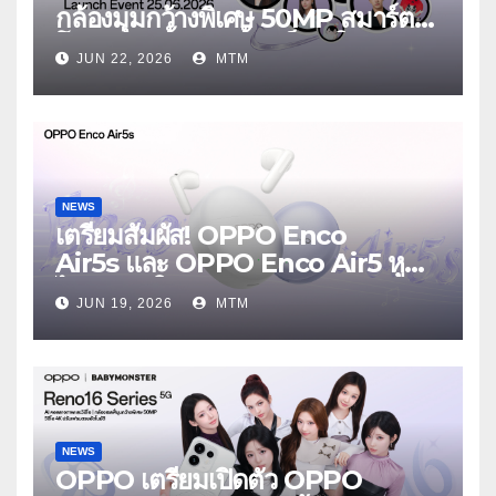
กล้องมุมกว้างพิเศษ 50MP สมาร์ต
โฟนเพื่อนซี้ เทรนดี้ทุกช็อต ใน
JUN 22, 2026
MTM
งาน OPPO Reno16 Series 5G
Launch Event 25 มิถุนายนนี้
NEWS
เตรียมสัมผัส! OPPO Enco
Air5s และ OPPO Enco Air5 หูฟัง
ไร้สายรุ่นใหม่ล่าสุด มาพร้อมระบบ
JUN 19, 2026
MTM
ตัดเสียงรบกวน เบาสบายเหมือนไม่ได้
ใส่
NEWS
OPPO เตรียมเปิดตัว OPPO