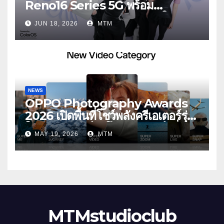
Reno16 Series 5G พร้อม
ประกาศ BABYMONSTER ใน
JUN 18, 2026
MTM
ฐานะ Reno Girls ชวนสัมผัส
ประสบการณ์ถ่ายภาพมุมกว้างพิเศษที่
อัปเกรดไปอีกขั้น กับ 4 สี 4 เทรนดี้
สไตล์สุดป๊อป
NEWS
OPPO Photography Awards
2026 เปิดพื้นที่โชว์พลังครีเอเตอร์รุ่น
ใหม่ รับเทรนด์วิดีโอคอนเทนต์ เพิ่ม
MAY 19, 2026
MTM
หมวด “Super Video” ครั้งแรก
MTMstudioclub