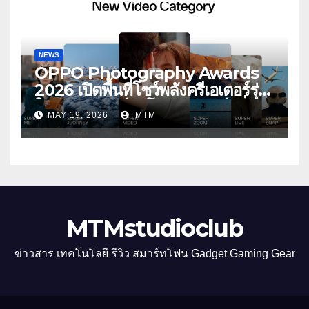
อัปเกรดไปอีกขั้น กับ 4 สี 4 เทรนดี้
สไตล์สุดป๊อป
NEWS
OPPO Photography Awards
2026 เปิดพื้นที่โชว์พลังครีเอเตอร์รุ่น
ใหม่ รับเทรนด์วิดีโอคอนเทนต์ เพิ่ม
MAY 19, 2026
MTM
หมวด “Super Video” ครั้งแรก
MTMstudioclub
ข่าวสาร เทคโนโลยี รีวิว สมาร์ทโฟน Gadget Gaming Gear