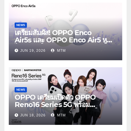
NEWS
เตรียมสัมผัส! OPPO Enco
Air5s และ OPPO Enco Air5 หูฟัง
ไร้สายรุ่นใหม่ล่าสุด มาพร้อมระบบ
JUN 19, 2026
MTM
ตัดเสียงรบกวน เบาสบายเหมือนไม่ได้
ใส่
NEWS
OPPO เตรียมเปิดตัว OPPO
Reno16 Series 5G พร้อม
ประกาศ BABYMONSTER ใน
JUN 18, 2026
MTM
ฐานะ Reno Girls ชวนสัมผัส
ประสบการณ์ถ่ายภาพมุมกว้างพิเศษที่