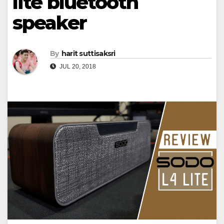
lite bluetooth
speaker
By
harit suttisaksri
JUL 20, 2018