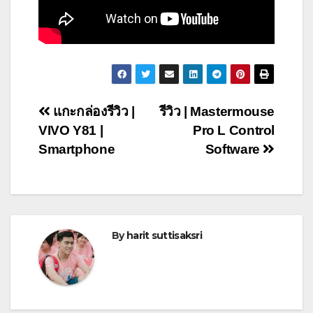
Post
แกะกล่องรีวิว |
รีวิว | Mastermouse
VIVO Y81 |
Pro L Control
navigation
Smartphone
Software
By
harit suttisaksri