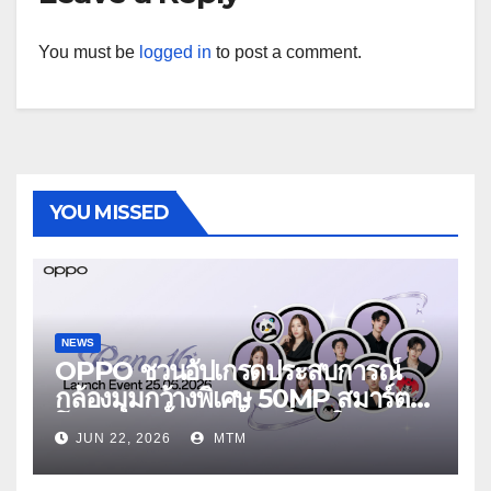
You must be
logged in
to post a comment.
YOU MISSED
NEWS
OPPO ชวนอัปเกรดประสบการณ์
กล้องมุมกว้างพิเศษ 50MP สมาร์ต
โฟนเพื่อนซี้ เทรนดี้ทุกช็อต ใน
JUN 22, 2026
MTM
งาน OPPO Reno16 Series 5G
Launch Event 25 มิถุนายนนี้