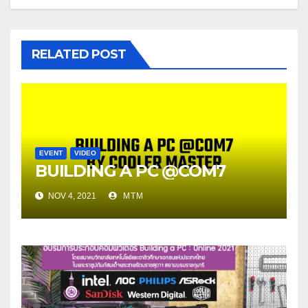
RELATED POST
EVENT
VIDEO
BUILDING A PC @COM7
NOV 4, 2021
MTM