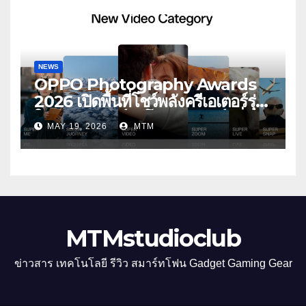
ประสบการณ์ถ่ายภาพมุมกว้างพิเศษที่
อัปเกรดไปอีกขั้น กับ 4 สี 4 เทรนดี้
สไตล์สุดป๊อป
NEWS
OPPO Photography Awards
2026 เปิดพื้นที่โชว์พลังครีเอเตอร์รุ่น
ใหม่ รับเทรนด์วิดีโอคอนเทนต์ เพิ่ม
MAY 19, 2026
MTM
หมวด “Super Video” ครั้งแรก
MTMstudioclub
ข่าวสาร เทคโนโลยี รีวิว สมาร์ทโฟน Gadget Gaming Gear