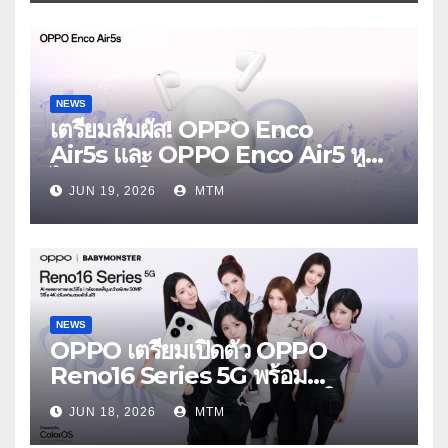
Launch Event 25 มิถุนายนนี้
NEWS
เตรียมสัมผัส! OPPO Enco
Air5s และ OPPO Enco Air5 หูฟัง
ไร้สายรุ่นใหม่ล่าสุด มาพร้อมระบบ
JUN 19, 2026
MTM
ตัดเสียงรบกวน เบาสบายเหมือนไม่ได้
ใส่
NEWS
OPPO เตรียมเปิดตัว OPPO
Reno16 Series 5G พร้อม
ประกาศ BABYMONSTER ใน
JUN 18, 2026
MTM
ฐานะ Reno Girls ชวนสัมผัส