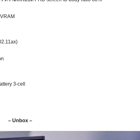
5 VRAM
02.11ax)
on
ttery 3-cell
– Unbox –