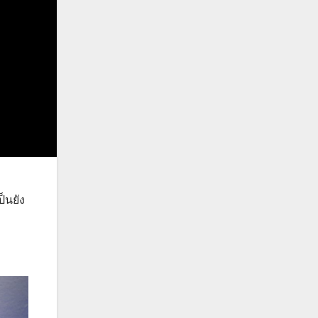
บ
็นยัง