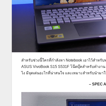
สำหรับช่วงนี้ใครที่กำลังหา Notebook เอาไว้สำหรับ
ASUS VivoBook S15 S531F โน๊ตบุ๊คสำหรับทำงาน ดี
ไง มีจุดเด่นอะไรที่น่าสนใจ และเหมาะสำหรับนำมาใ
– SPEC A