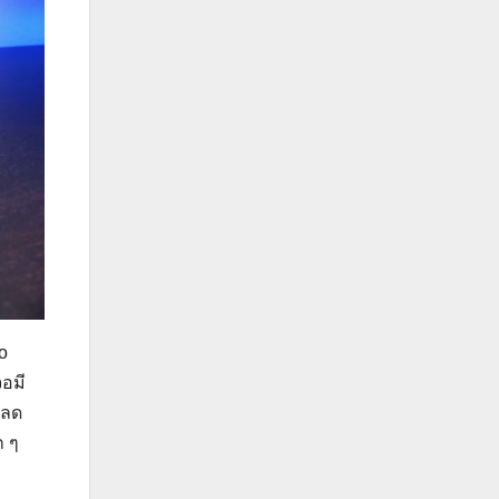
o
อมี
ะลด
ก ๆ