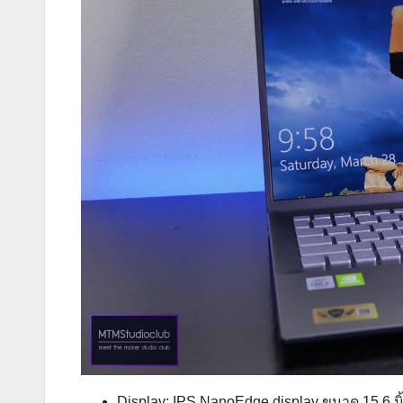
Display: IPS NanoEdge display ขนาด 15.6 น